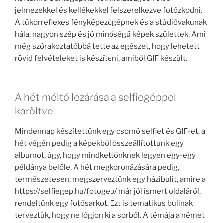
jelmezekkel és kellékekkel felszerelkezve fotózkodni.
A tükörreflexes fényképezőgépnek és a stúdióvakunak
hála, nagyon szép és jó minőségű képek születtek. Ami
még szórakoztatóbbá tette az egészet, hogy lehetett
rövid felvételeket is készíteni, amiből GIF készült.
A hét méltó lezárása a selfiegéppel
karöltve
Mindennap készítettünk egy csomó selfiet és GIF-et, a
hét végén pedig a képekből összeállítottunk egy
albumot, úgy, hogy mindkettőnknek legyen egy-egy
példánya belőle. A hét megkoronázására pedig,
természetesen, megszerveztünk egy házibulit, amire a
https://selfiegep.hu/fotogep/ már jól ismert oldaláról,
rendeltünk egy fotósarkot. Ezt is tematikus bulinak
terveztük, hogy ne lógjon ki a sorból. A témája a német