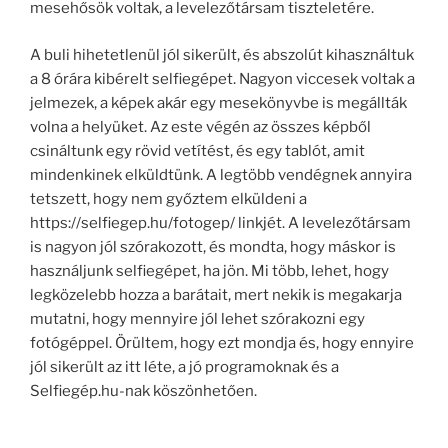
mesehősök voltak, a levelezőtársam tiszteletére.
A buli hihetetlenül jól sikerült, és abszolút kihasználtuk
a 8 órára kibérelt selfiegépet. Nagyon viccesek voltak a
jelmezek, a képek akár egy mesekönyvbe is megállták
volna a helyüket. Az este végén az összes képből
csináltunk egy rövid vetítést, és egy tablót, amit
mindenkinek elküldtünk. A legtöbb vendégnek annyira
tetszett, hogy nem győztem elküldeni a
https://selfiegep.hu/fotogep/ linkjét. A levelezőtársam
is nagyon jól szórakozott, és mondta, hogy máskor is
használjunk selfiegépet, ha jön. Mi több, lehet, hogy
legközelebb hozza a barátait, mert nekik is megakarja
mutatni, hogy mennyire jól lehet szórakozni egy
fotógéppel. Örültem, hogy ezt mondja és, hogy ennyire
jól sikerült az itt léte, a jó programoknak és a
Selfiegép.hu-nak köszönhetően.