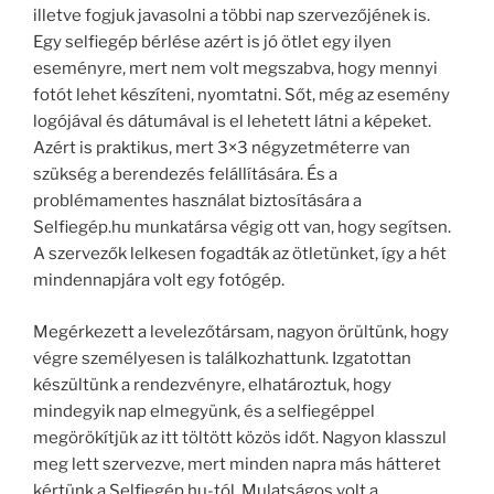
illetve fogjuk javasolni a többi nap szervezőjének is.
Egy selfiegép bérlése azért is jó ötlet egy ilyen
eseményre, mert nem volt megszabva, hogy mennyi
fotót lehet készíteni, nyomtatni. Sőt, még az esemény
logójával és dátumával is el lehetett látni a képeket.
Azért is praktikus, mert 3×3 négyzetméterre van
szükség a berendezés felállítására. És a
problémamentes használat biztosítására a
Selfiegép.hu munkatársa végig ott van, hogy segítsen.
A szervezők lelkesen fogadták az ötletünket, így a hét
mindennapjára volt egy fotógép.
Megérkezett a levelezőtársam, nagyon örültünk, hogy
végre személyesen is találkozhattunk. Izgatottan
készültünk a rendezvényre, elhatároztuk, hogy
mindegyik nap elmegyünk, és a selfiegéppel
megörökítjük az itt töltött közös időt. Nagyon klasszul
meg lett szervezve, mert minden napra más hátteret
kértünk a Selfiegép.hu-tól. Mulatságos volt a