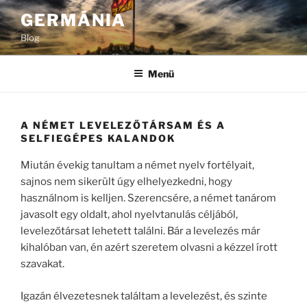
Tartalomhoz
GERMÁNIA
Blog
Menü
A NÉMET LEVELEZŐTÁRSAM ÉS A
SELFIEGÉPES KALANDOK
Miután évekig tanultam a német nyelv fortélyait,
sajnos nem sikerült úgy elhelyezkedni, hogy
használnom is kelljen. Szerencsére, a német tanárom
javasolt egy oldalt, ahol nyelvtanulás céljából,
levelezőtársat lehetett találni. Bár a levelezés már
kihalóban van, én azért szeretem olvasni a kézzel írott
szavakat.
Igazán élvezetesnek találtam a levelezést, és szinte