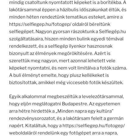
mindig csatoltunk nyomtatott képeket is a borítékba. A
lakótársammal éppen a házibulis időszakunkat éltük, és
minden héten rendeztünk tematikus esteket, amire a
https://selfiegep.hu/fotogep/ oldalról béreltünk
selfiegépet. Nagyon gyorsan rászoktunk a Selfiegép.hu
szolgáltatásaira, hiszen minden bulink egyedi témával
rendelkezett, és a selfiegép ilyenkor hasznosnak
bizonyult az élmények megörökítésére. Azért is
szerettük meg nagyon, mert azonnal lehetett vele
képeket nyomtatni, és nem volt limitálva a fotók száma.
A buli élményt emelte, hogy plusz kellékeket is
biztosítottak, amikkel még viccesebb fotók készültek.
Egyik alkalommal megbeszéltük a levelezőtársammal,
hogy eljön meglátogatni Budapestre. Az egyetemen
arra hétre hirdették a „Minden napra egy kultúra”
rendezvénysorozatot, és a lakótársam felelt a germán
napért. Kitaláltuk, hogy a https://selfiegep.hu/fotogep/
weboldaláról rendelünk egy fotógépet arra a napra,