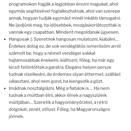
programokon fogják a legjobban érezni magukat, ahol
egymás segítésével foglalkozhatnak, ahol van szerepe
annak, hogyan tudják egymást minél inkább támogatni.
Ne ijedjünk meg, ha idősebbek, mozgáskorlátozottak is
vannak egy csapatban. Mindent megoldanak ügyesen.
Hangosak :). Szeretnek hangosan mulatozni, kiabálni…
Érdekes dolog ez, de sok vendéglátós ismerősöm arról
számolt be, hogy a német vendégei sokkal
hajlamosabbak énekelni, kiáltozni, főleg, ha már egy
kicsit felöntöttek a garatra. Elegáns helyen persze
tudnak viselkedni, de érdemes olyan éttermet, szállást
választani, ahol nem gond, ha kiengedik a gőzt.
Imádnak nosztalgiázni. Még a fiatalok is…. Ha nem
tudnak a múltban élni, akkor élnek a nagyszüleik
múltjában… Szeretik a hagyományőrzést, a retró
dolgokat, zenét, stílust. Főleg, ha Magyarországra
jönnek.