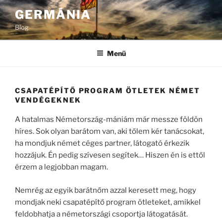
Tartalomhoz
GERMÁNIA
Blog
Menü
CSAPATÉPÍTŐ PROGRAM ÖTLETEK NÉMET
VENDÉGEKNEK
A hatalmas Németország-mániám már messze földön
híres. Sok olyan barátom van, aki tőlem kér tanácsokat,
ha mondjuk német céges partner, látogató érkezik
hozzájuk. Én pedig szívesen segítek… Hiszen én is ettől
érzem a legjobban magam.
Nemrég az egyik barátnőm azzal keresett meg, hogy
mondjak neki csapatépítő program ötleteket, amikkel
feldobhatja a németországi csoportja látogatását.