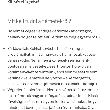
Kihívás elfogadva!
Mit kell tudni a németekről?
Ha német céges vendégek érkeznek az országba,
néhány dolgot feltétlenül érdemes megjegyezni róluk.
Zárkózottak. Sokkal kevésbé beszélik meg a
problémáikat, mint a magyarok, hajlamosak keveset
panaszkodni. Néha még a kollégáik sem ismerik
pontosan a helyzetüket, ezért fontos, hogy olyan
körülményeket teremtsünk, ahol semmi esetre sem
kerülnek kellemetlen helyzetbe – a kérdezgetős,
kibeszélős, érzelmes játékokat most inkább kerüljük.
Végtelenül toleránsak. Nem ezt várná tőlük az ember,
de a németek nagyon elfogadóak tudnak lenni. Kissé
távolságtartóak, de nagyon fontos a számukra, hogy
mindenkit bevonjanak a játékba és a munkába. Olyan