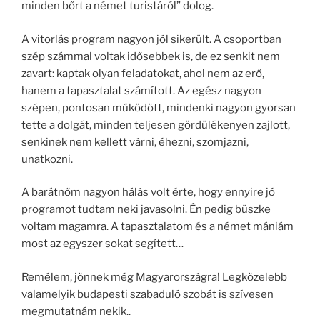
minden bőrt a német turistáról” dolog.
A vitorlás program nagyon jól sikerült. A csoportban
szép számmal voltak idősebbek is, de ez senkit nem
zavart: kaptak olyan feladatokat, ahol nem az erő,
hanem a tapasztalat számított. Az egész nagyon
szépen, pontosan működött, mindenki nagyon gyorsan
tette a dolgát, minden teljesen gördülékenyen zajlott,
senkinek nem kellett várni, éhezni, szomjazni,
unatkozni.
A barátnőm nagyon hálás volt érte, hogy ennyire jó
programot tudtam neki javasolni. Én pedig büszke
voltam magamra. A tapasztalatom és a német mániám
most az egyszer sokat segített…
Remélem, jönnek még Magyarországra! Legközelebb
valamelyik budapesti szabaduló szobát is szívesen
megmutatnám nekik..