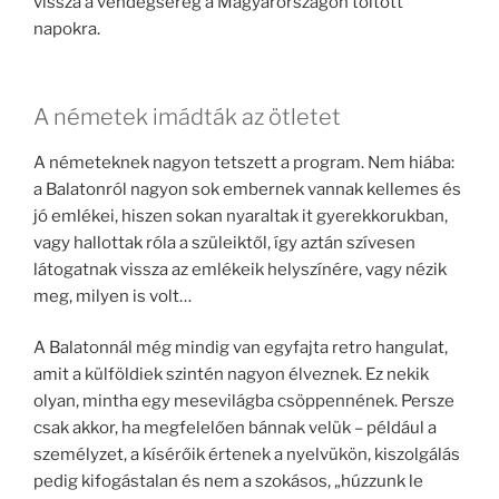
vissza a vendégsereg a Magyarországon töltött
napokra.
A németek imádták az ötletet
A németeknek nagyon tetszett a program. Nem hiába:
a Balatonról nagyon sok embernek vannak kellemes és
jó emlékei, hiszen sokan nyaraltak it gyerekkorukban,
vagy hallottak róla a szüleiktől, így aztán szívesen
látogatnak vissza az emlékeik helyszínére, vagy nézik
meg, milyen is volt…
A Balatonnál még mindig van egyfajta retro hangulat,
amit a külföldiek szintén nagyon élveznek. Ez nekik
olyan, mintha egy mesevilágba csöppennének. Persze
csak akkor, ha megfelelően bánnak velük – például a
személyzet, a kísérőik értenek a nyelvükön, kiszolgálás
pedig kifogástalan és nem a szokásos, „húzzunk le