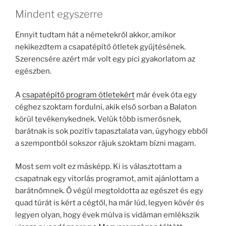
Mindent egyszerre
Ennyit tudtam hát a németekről akkor, amikor
nekikezdtem a csapatépítő ötletek gyűjtésének.
Szerencsére azért már volt egy pici gyakorlatom az
egészben.
A
csapatépítő program ötletekért
már évek óta egy
céghez szoktam fordulni, akik első sorban a Balaton
körül tevékenykednek. Velük több ismerősnek,
barátnak is sok pozitív tapasztalata van, úgyhogy ebből
a szempontból sokszor rájuk szoktam bízni magam.
Most sem volt ez másképp. Ki is választottam a
csapatnak egy vitorlás programot, amit ajánlottam a
barátnőmnek. Ő végül megtoldotta az egészet és egy
quad túrát is kért a cégtől, ha már lúd, legyen kövér és
legyen olyan, hogy évek múlva is vidáman emlékszik