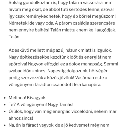
Sokáig gondolkoztam is, hogy talán a vacsorára nem
hívom meg őket, de abból tuti sértődés lenne, szóval
így csak reménykedhetek, hogy ép bőrrel megúszom!
Németek ide vagy oda. A párom családja szerencsére
nem ennyire balhés! Talán miattuk nem kell aggódjak.
Talán!
Az esküvő mellett még az új házunk miatt is izgulok.
Nagy építkezésekbe kezdtünk időt és energiát nem
spórolva! Nagyon elfoglal ez a dolog manapság. Semmi
szabadidőnk nincs! Napestig dolgozunk, hétvégén
pedig szervezzük a közös jövőnk! Vasárnap este a
vőlegényem fáradtan csapódott le a kanapéra:
Melinda! Kivagyok!
Te? A vőlegényem! Nagy Tamás!
Örülök, hogy van még energiád viccelődni, nekem már
ahhoz sincs!
Na, én is fáradt vagyok, de a jó kedvemet még nem