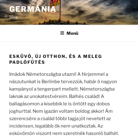
Tartalomhoz
GERMÁNIA
Blog
Menü
ESKÜVŐ, ÚJ OTTHON, ÉS A MELEG
PADLÓFŰTÉS
Imádok Németországba utazni! A férjemmel a
nászutunkat is Berlinbe tervezzük, habár ő nagyon
kampányol a tengerpart mellett. Németországba
laknak az unokatestvéreim. Balhés család! A
ballagásomon a kisebbik le is öntött egy dobos
joghurttal. Nem igazán voltam boldog akkor! Ám
szerencsére a család többi tagja jót nevetett az
incidensen, legalább ők nem unatkoztak. Az
esküvőmön viszont nem szeretnék hasonló balhét.