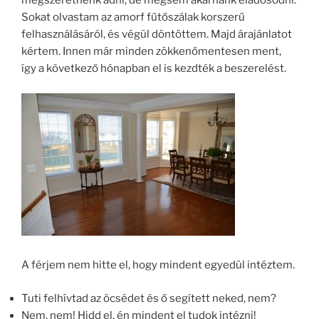
megszeretnénk adni, de mégsem akarnánk eladósodni.
Sokat olvastam az amorf fűtőszálak korszerű
felhasználásáról, és végül döntöttem. Majd árajánlatot
kértem. Innen már minden zökkenőmentesen ment,
így a következő hónapban el is kezdték a beszerelést.
A férjem nem hitte el, hogy mindent egyedül intéztem.
Tuti felhívtad az öcsédet és ő segített neked, nem?
Nem, nem! Hidd el, én mindent el tudok intézni!