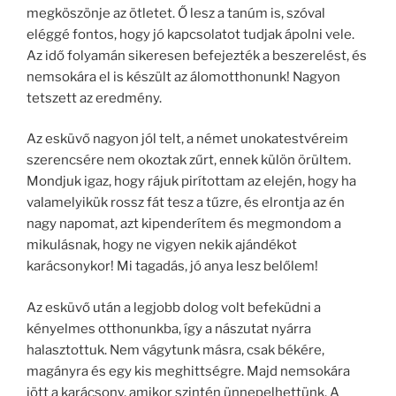
megköszönje az ötletet. Ő lesz a tanúm is, szóval
eléggé fontos, hogy jó kapcsolatot tudjak ápolni vele.
Az idő folyamán sikeresen befejezték a beszerelést, és
nemsokára el is készült az álomotthonunk! Nagyon
tetszett az eredmény.
Az esküvő nagyon jól telt, a német unokatestvéreim
szerencsére nem okoztak zűrt, ennek külön örültem.
Mondjuk igaz, hogy rájuk pirítottam az elején, hogy ha
valamelyikük rossz fát tesz a tűzre, és elrontja az én
nagy napomat, azt kipenderítem és megmondom a
mikulásnak, hogy ne vigyen nekik ajándékot
karácsonykor! Mi tagadás, jó anya lesz belőlem!
Az esküvő után a legjobb dolog volt befeküdni a
kényelmes otthonunkba, így a nászutat nyárra
halasztottuk. Nem vágytunk másra, csak békére,
magányra és egy kis meghittségre. Majd nemsokára
jött a karácsony, amikor szintén ünnepelhettünk. A