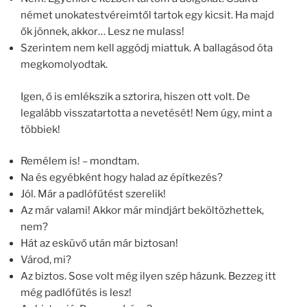
német unokatestvéreimtől tartok egy kicsit. Ha majd
ők jönnek, akkor… Lesz ne mulass!
Szerintem nem kell aggódj miattuk. A ballagásod óta
megkomolyodtak.
Igen, ő is emlékszik a sztorira, hiszen ott volt. De
legalább visszatartotta a nevetését! Nem úgy, mint a
többiek!
Remélem is! – mondtam.
Na és egyébként hogy halad az építkezés?
Jól. Már a padlófűtést szerelik!
Az már valami! Akkor már mindjárt beköltözhettek,
nem?
Hát az esküvő után már biztosan!
Várod, mi?
Az biztos. Sose volt még ilyen szép házunk. Bezzeg itt
még padlófűtés is lesz!