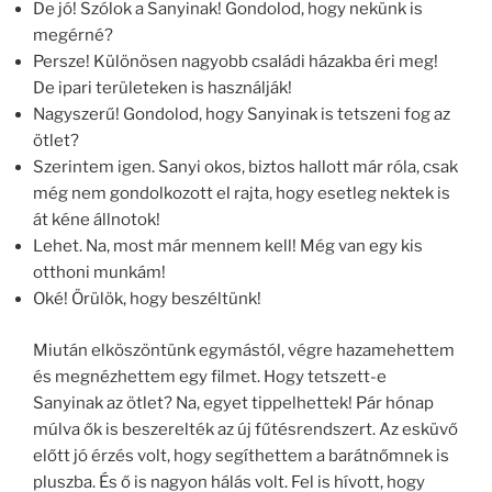
De jó! Szólok a Sanyinak! Gondolod, hogy nekünk is
megérné?
Persze! Különösen nagyobb családi házakba éri meg!
De ipari területeken is használják!
Nagyszerű! Gondolod, hogy Sanyinak is tetszeni fog az
ötlet?
Szerintem igen. Sanyi okos, biztos hallott már róla, csak
még nem gondolkozott el rajta, hogy esetleg nektek is
át kéne állnotok!
Lehet. Na, most már mennem kell! Még van egy kis
otthoni munkám!
Oké! Örülök, hogy beszéltünk!
Miután elköszöntünk egymástól, végre hazamehettem
és megnézhettem egy filmet. Hogy tetszett-e
Sanyinak az ötlet? Na, egyet tippelhettek! Pár hónap
múlva ők is beszerelték az új fűtésrendszert. Az esküvő
előtt jó érzés volt, hogy segíthettem a barátnőmnek is
pluszba. És ő is nagyon hálás volt. Fel is hívott, hogy