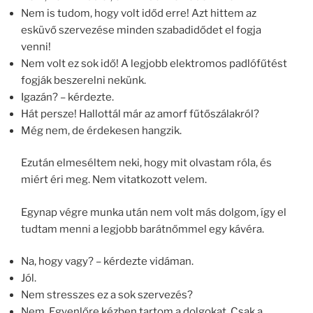
Nem is tudom, hogy volt időd erre! Azt hittem az
esküvő szervezése minden szabadidődet el fogja
venni!
Nem volt ez sok idő! A legjobb elektromos padlófűtést
fogják beszerelni nekünk.
Igazán? – kérdezte.
Hát persze! Hallottál már az amorf fűtőszálakról?
Még nem, de érdekesen hangzik.
Ezután elmeséltem neki, hogy mit olvastam róla, és
miért éri meg. Nem vitatkozott velem.
Egynap végre munka után nem volt más dolgom, így el
tudtam menni a legjobb barátnőmmel egy kávéra.
Na, hogy vagy? – kérdezte vidáman.
Jól.
Nem stresszes ez a sok szervezés?
Nem. Egyenlőre kézben tartom a dolgokat. Csak a