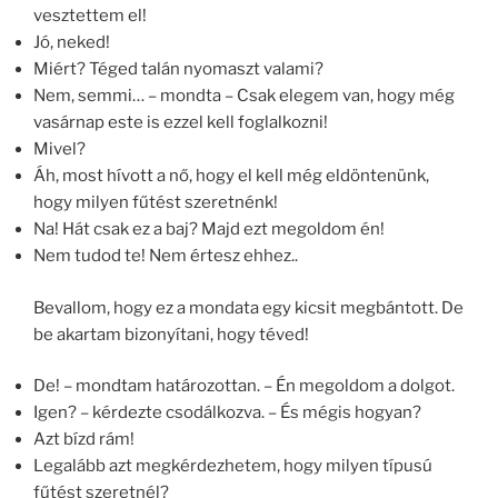
vesztettem el!
Jó, neked!
Miért? Téged talán nyomaszt valami?
Nem, semmi… – mondta – Csak elegem van, hogy még
vasárnap este is ezzel kell foglalkozni!
Mivel?
Áh, most hívott a nő, hogy el kell még eldöntenünk,
hogy milyen fűtést szeretnénk!
Na! Hát csak ez a baj? Majd ezt megoldom én!
Nem tudod te! Nem értesz ehhez..
Bevallom, hogy ez a mondata egy kicsit megbántott. De
be akartam bizonyítani, hogy téved!
De! – mondtam határozottan. – Én megoldom a dolgot.
Igen? – kérdezte csodálkozva. – És mégis hogyan?
Azt bízd rám!
Legalább azt megkérdezhetem, hogy milyen típusú
fűtést szeretnél?