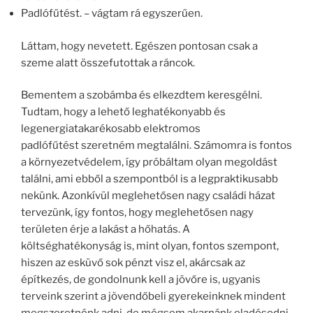
Padlófűtést. – vágtam rá egyszerűen.
Láttam, hogy nevetett. Egészen pontosan csak a
szeme alatt összefutottak a ráncok.
Bementem a szobámba és elkezdtem keresgélni.
Tudtam, hogy a lehető leghatékonyabb és
legenergiatakarékosabb elektromos
padlófűtést szeretném megtalálni. Számomra is fontos
a környezetvédelem, így próbáltam olyan megoldást
találni, ami ebből a szempontból is a legpraktikusabb
nekünk. Azonkívül meglehetősen nagy családi házat
tervezünk, így fontos, hogy meglehetősen nagy
területen érje a lakást a hőhatás. A
költséghatékonyság is, mint olyan, fontos szempont,
hiszen az esküvő sok pénzt visz el, akárcsak az
építkezés, de gondolnunk kell a jövőre is, ugyanis
terveink szerint a jövendőbeli gyerekeinknek mindent