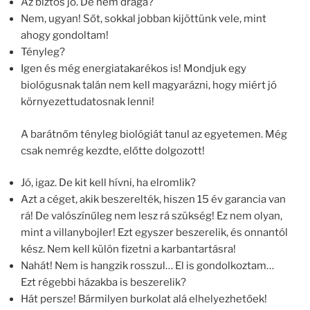
Az biztos jó. De nem drága?
Nem, ugyan! Sőt, sokkal jobban kijöttünk vele, mint
ahogy gondoltam!
Tényleg?
Igen és még energiatakarékos is! Mondjuk egy
biológusnak talán nem kell magyarázni, hogy miért jó
környezettudatosnak lenni!
A barátnőm tényleg biológiát tanul az egyetemen. Még
csak nemrég kezdte, előtte dolgozott!
Jó, igaz. De kit kell hívni, ha elromlik?
Azt a céget, akik beszerelték, hiszen 15 év garancia van
rá! De valószínűleg nem lesz rá szükség! Ez nem olyan,
mint a villanybojler! Ezt egyszer beszerelik, és onnantól
kész. Nem kell külön fizetni a karbantartásra!
Nahát! Nem is hangzik rosszul… El is gondolkoztam…
Ezt régebbi házakba is beszerelik?
Hát persze! Bármilyen burkolat alá elhelyezhetőek!