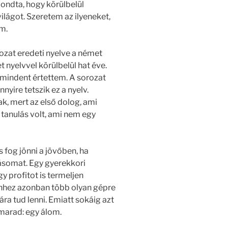
ondta, hogy körülbelül
ilágot. Szeretem az ilyeneket,
m.
rozat eredeti nyelve a német
 nyelvvel körülbelül hat éve.
mindent értettem. A sorozat
nyire tetszik ez a nyelv.
k, mert az első dolog, ami
i tanulás volt, ami nem egy
s fog jönni a jövőben, ha
zásomat. Egy gyerekkori
 profitot is termeljen
ehhez azonban több olyan gépre
ra tud lenni. Emiatt sokáig azt
marad: egy álom.