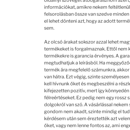
oldalnyi szöveget átbogarásznom azért
információkat, amikre nekem feltétlenül
felsorolásban össze van szedve minden f
el lehet dönteni azt, hogy az adott term
sem.
Az olcsó árakat sokszor azzal lehet mag
termékeket is forgalmaznak. Ettől nem k
termékekre is garancia érvényes. A gar
megtudhatjuk a leírásból. Ha meggyőződ
termék ára megfelelő számunkra, akkor 
van hátra. Ezt végig, szinte személyesen
kell hívnunk őket és megbeszélni a részl
kifejezetten pozitív, mert így könnyedén 
félreértéseket. Ez pedig nem egy rossz 
dolgokról van szó. A vásárlással neke
gondom nem akadt, szinte mindig el tud
kérdésem után sem éreztették azt vele
őket, vagy nem lenne fontos az, ami eng