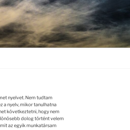
met nyelvet. Nem tudtam
ez a nyelv, mikor tanulhatna
 lehet következtetni, hogy nem
ülönösebb dolog történt velem
 amit az egyik munkatársam