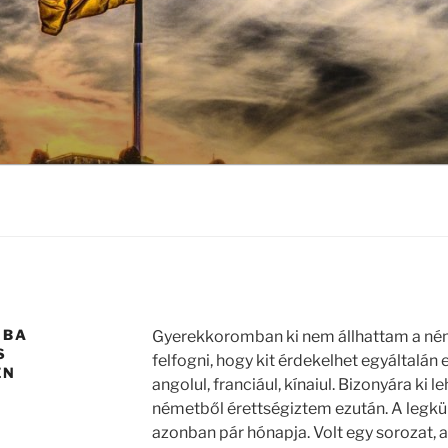
A
GBA
Gyerekkoromban ki nem állhattam a né
S
felfogni, hogy kit érdekelhet egyáltalán 
EN
angolul, franciául, kínaiul. Bizonyára ki
németből érettségiztem ezután. A legk
azonban pár hónapja. Volt egy sorozat,