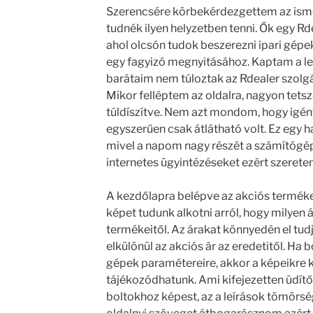
Szerencsére körbekérdezgettem az isme
tudnék ilyen helyzetben tenni. Ők egy Rde
ahol olcsón tudok beszerezni ipari gépe
egy fagyizó megnyitásához. Kaptam a l
barátaim nem túloztak az Rdealer szolgá
Mikor felléptem az oldalra, nagyon tets
túldíszítve. Nem azt mondom, hogy igényt
egyszerűen csak átlátható volt. Ez eg
mivel a napom nagy részét a számítógép
internetes ügyintézéseket ezért szere
A kezdőlapra belépve az akciós termék
képet tudunk alkotni arról, hogy milyen 
termékeitől. Az árakat könnyedén el tudju
elkülönül az akciós ár az eredetitől. H
gépek paramétereire, akkor a képeikre ka
tájékozódhatunk. Ami kifejezetten üdítő 
boltokhoz képest, az a leírások tömörsé