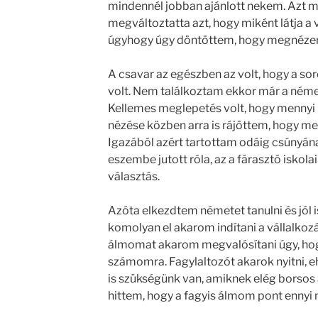
mindennél jobban ajánlott nekem. Azt m
megváltoztatta azt, hogy miként látja a v
úgyhogy úgy döntöttem, hogy megnéze
A csavar az egészben az volt, hogy a so
volt. Nem találkoztam ekkor már a német
Kellemes meglepetés volt, hogy mennyi 
nézése közben arra is rájöttem, hogy men
Igazából azért tartottam odáig csúnyána
eszembe jutott róla, az a fárasztó iskola
választás.
Azóta elkezdtem németet tanulni és jól i
komolyan el akarom indítani a vállalko
álmomat akarom megvalósítani úgy, hogy
számomra. Fagylaltozót akarok nyitni, 
is szükségünk van, amiknek elég borsos á
hittem, hogy a fagyis álmom pont ennyi 