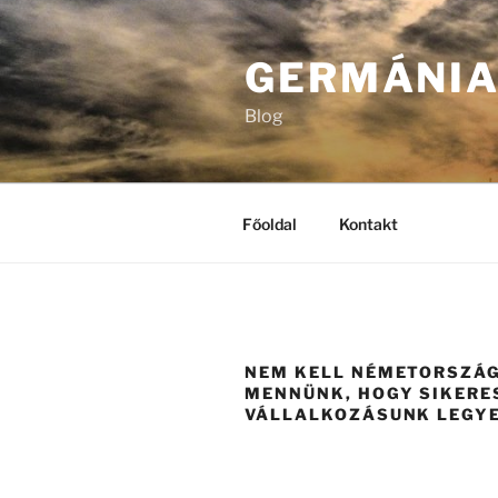
Tartalomhoz
GERMÁNI
Blog
Főoldal
Kontakt
NEM KELL NÉMETORSZÁ
MENNÜNK, HOGY SIKERE
VÁLLALKOZÁSUNK LEGY