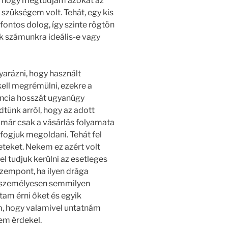
, hogy megtudjam azokat az
 szükségem volt. Tehát, egy kis
ontos dolog, így szinte rögtön
ék számunkra ideális-e vagy
yarázni, hogy használt
ell megrémülni, ezekre a
ancia hosszát ugyanúgy
tünk arról, hogy az adott
már csak a vásárlás folyamata
 fogjuk megoldani. Tehát fel
eteket. Nekem ez azért volt
el tudjuk kerülni az esetleges
szempont, ha ilyen drága
m személyesen semmilyen
tam érni őket és egyik
m, hogy valamivel untatnám
em érdekel.