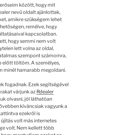
rőseim között, hogy mit
aler nevű oldalt ajánlottak,
ket, amikre szükségem lehet
ehetőségen, remélve, hogy
ltatásaival kapcsolatban.
zett, hogy semmi nem volt
elen lett volna az oldal,
y hatalmas szempont számomra,
 előtt töltöm. A személyes,
tem minél hamarabb megoldani.
ek fogadnak. Ezek segítségével
árakat várjunk az
Rdealer
k olvasni, jól láthatóan
a bővebben kíváncsiak vagyunk a
ttintva ezekről is
újítás volt más internetes
ge volt. Nem kellett több