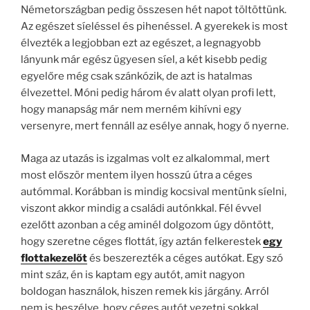
Németországban pedig összesen hét napot töltöttünk.
Az egészet síeléssel és pihenéssel. A gyerekek is most
élvezték a legjobban ezt az egészet, a legnagyobb
lányunk már egész ügyesen síel, a két kisebb pedig
egyelőre még csak szánkózik, de azt is hatalmas
élvezettel. Móni pedig három év alatt olyan profi lett,
hogy manapság már nem merném kihívni egy
versenyre, mert fennáll az esélye annak, hogy ő nyerne.
Maga az utazás is izgalmas volt ez alkalommal, mert
most először mentem ilyen hosszú útra a céges
autómmal. Korábban is mindig kocsival mentünk síelni,
viszont akkor mindig a családi autónkkal. Fél évvel
ezelőtt azonban a cég aminél dolgozom úgy döntött,
hogy szeretne céges flottát, így aztán felkerestek
egy
flottakezelőt
és beszerezték a céges autókat. Egy szó
mint száz, én is kaptam egy autót, amit nagyon
boldogan használok, hiszen remek kis járgány. Arról
nem is beszélve, hogy céges autót vezetni sokkal