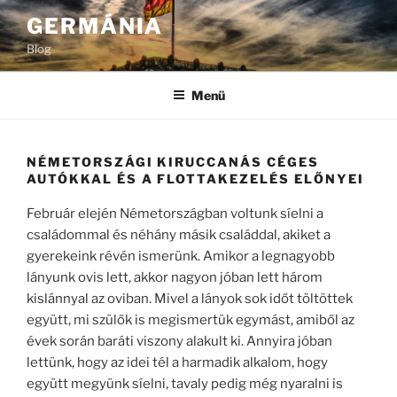
Tartalomhoz
GERMÁNIA
Blog
Menü
NÉMETORSZÁGI KIRUCCANÁS CÉGES
AUTÓKKAL ÉS A FLOTTAKEZELÉS ELŐNYEI
Február elején Németországban voltunk síelni a
családommal és néhány másik családdal, akiket a
gyerekeink révén ismerünk. Amikor a legnagyobb
lányunk ovis lett, akkor nagyon jóban lett három
kislánnyal az oviban. Mivel a lányok sok időt töltöttek
együtt, mi szülők is megismertük egymást, amiből az
évek során baráti viszony alakult ki. Annyira jóban
lettünk, hogy az idei tél a harmadik alkalom, hogy
együtt megyünk síelni, tavaly pedig még nyaralni is