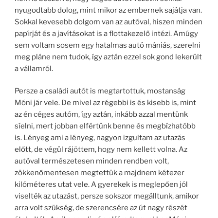
nyugodtabb dolog, mint mikor az embernek sajátja van.
Sokkal kevesebb dolgom van az autóval, hiszen minden
papírját és a javításokat is a flottakezelő intézi. Amúgy
sem voltam sosem egy hatalmas autó mániás, szerelni
meg pláne nem tudok, így aztán ezzel sok gond lekerült
a vállamról.
Persze a családi autót is megtartottuk, mostanság
Móni jár vele. De mivel az régebbi is és kisebb is, mint
az én céges autóm, így aztán, inkább azzal mentünk
síelni, mert jobban elfértünk benne és megbízhatóbb
is. Lényeg ami a lényeg, nagyon izgultam az utazás
előtt, de végül rájöttem, hogy nem kellett volna. Az
autóval természetesen minden rendben volt,
zökkenőmentesen megtettük a majdnem kétezer
kilóméteres utat vele. A gyerekek is meglepően jól
viselték az utazást, persze sokszor megálltunk, amikor
arra volt szükség, de szerencsére az út nagy részét