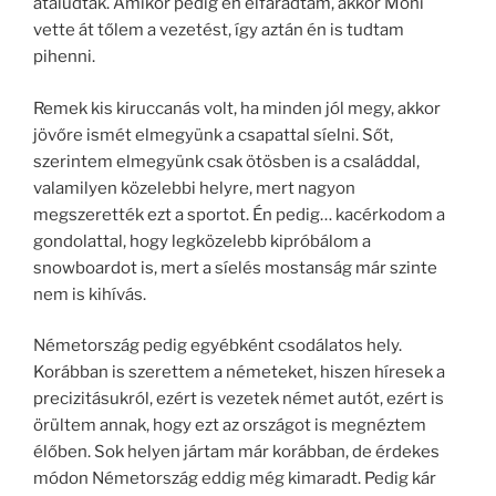
átaludták. Amikor pedig én elfáradtam, akkor Móni
vette át tőlem a vezetést, így aztán én is tudtam
pihenni.
Remek kis kiruccanás volt, ha minden jól megy, akkor
jövőre ismét elmegyünk a csapattal síelni. Sőt,
szerintem elmegyünk csak ötösben is a családdal,
valamilyen közelebbi helyre, mert nagyon
megszerették ezt a sportot. Én pedig… kacérkodom a
gondolattal, hogy legközelebb kipróbálom a
snowboardot is, mert a síelés mostanság már szinte
nem is kihívás.
Németország pedig egyébként csodálatos hely.
Korábban is szerettem a németeket, hiszen híresek a
precizitásukról, ezért is vezetek német autót, ezért is
örültem annak, hogy ezt az országot is megnéztem
élőben. Sok helyen jártam már korábban, de érdekes
módon Németország eddig még kimaradt. Pedig kár