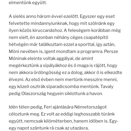
elmentünk együtt.
A síelés anno három évvel ezelőtt. Egyszer egy eset
felvetette mindannyiunknak, hogy mit szólnánk egy
ilyen közös kiruccanáshoz. A feleségem korábban még
nem síelt, én azonban néhány céges csapatépítő
hétvégén már találkoztam ezzel a sporttal, így aztán,
Móni nevében is, igent mondtam a programra. Persze
Móninak eleinte voltak aggályai, de amint
megérkeztünk a sípályákhoz és ő maga is rájött, hogy
nem akkora ördöngösség ez a dolog, akkor ő is elkezdte
élvezni. Az első évben nem mertünk messzire menni,
egy közeli osztrák síparadicsomba mentünk. Tavaly
pedig Olaszország hegyein siklottunk a havon.
Idén télen pedig, Feri ajánlására Németországot
céloztunk meg. Ez volt az eddigi leghosszabb túránk
együtt, nemcsak kilóméterben, hanem időben is. Egy-
egy napot szántunk rá csak az utazásra,